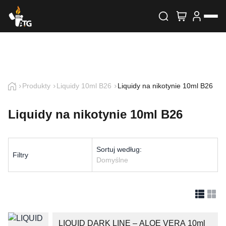
Wyszukiwarka produktów
Skontaktuj się z nami
Imię i nazwisko
Produkty
Liquidy 10ml B26
Liquidy na nikotynie 10ml B26
Liquidy na nikotynie 10ml B26
E-mail
Telefon
Sortuj według:
Filtry
Domyślne
Treść
LIQUID DARK LINE – ALOE VERA 10ml