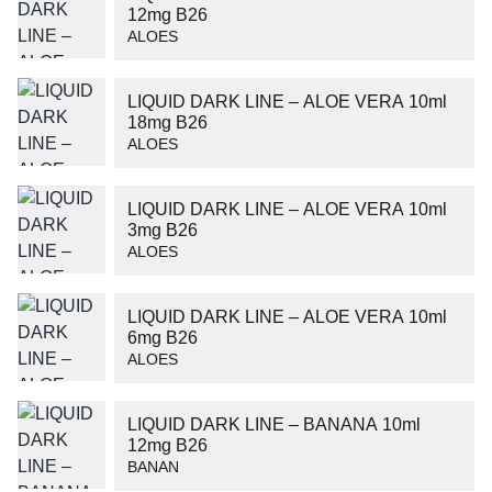
12mg B26
Wyrażam zgodę na przetwarzanie moich danych osobowych
ALOES
zgodnie z przepisami o ochronie danych osobowych w
związku z udzieleniem odpowiedzi na zapytanie wysłane
przez formularz kontaktowy, tj. przygotowanie dla mnie
LIQUID DARK LINE – ALOE VERA 10ml
18mg B26
Wyślij wiadomość
ALOES
LIQUID DARK LINE – ALOE VERA 10ml
3mg B26
ALOES
LIQUID DARK LINE – ALOE VERA 10ml
6mg B26
ALOES
LIQUID DARK LINE – BANANA 10ml
12mg B26
BANAN