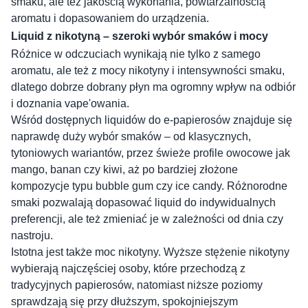
smaku, ale też jakością wykonania, powtarzalnością
aromatu i dopasowaniem do urządzenia.
Liquid z nikotyną – szeroki wybór smaków i mocy
Różnice w odczuciach wynikają nie tylko z samego
aromatu, ale też z mocy nikotyny i intensywności smaku,
dlatego dobrze dobrany płyn ma ogromny wpływ na odbiór
i doznania vape'owania.
Wśród dostępnych liquidów do e-papierosów znajduje się
naprawdę duży wybór smaków – od klasycznych,
tytoniowych wariantów, przez świeże profile owocowe jak
mango, banan czy kiwi, aż po bardziej złożone
kompozycje typu bubble gum czy ice candy. Różnorodne
smaki pozwalają dopasować liquid do indywidualnych
preferencji, ale też zmieniać je w zależności od dnia czy
nastroju.
Istotna jest także moc nikotyny. Wyższe stężenie nikotyny
wybierają najczęściej osoby, które przechodzą z
tradycyjnych papierosów, natomiast niższe poziomy
sprawdzają się przy dłuższym, spokojniejszym