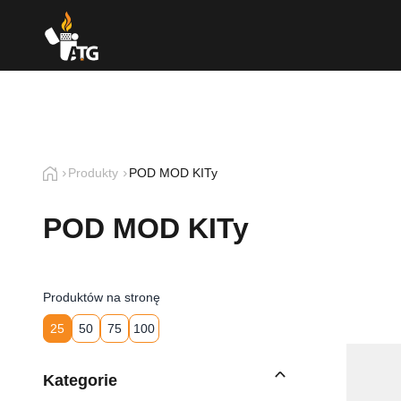
Produkty
POD MOD KITy
POD MOD KITy
Produktów na stronę
25
50
75
100
Kategorie