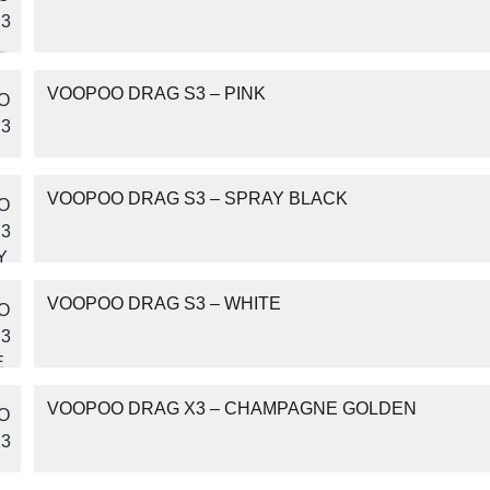
z nami
VOOPOO DRAG S3 – PINK
VOOPOO DRAG S3 – SPRAY BLACK
VOOPOO DRAG S3 – WHITE
VOOPOO DRAG X3 – CHAMPAGNE GOLDEN
warzanie moich danych osobowych zgodnie z przepisami o ochronie 
 na zapytanie wysłane przez formularz kontaktowy, tj. przygotowanie 