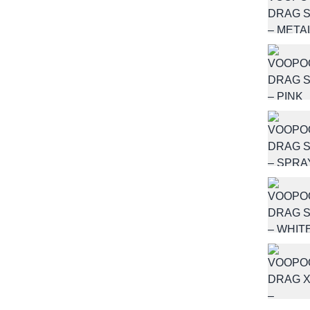
Skontaktuj się 
Imię i nazwisko
E-mail
Telefon
Treść
Wyrażam zgodę na przet
z udzieleniem odpowiedzi