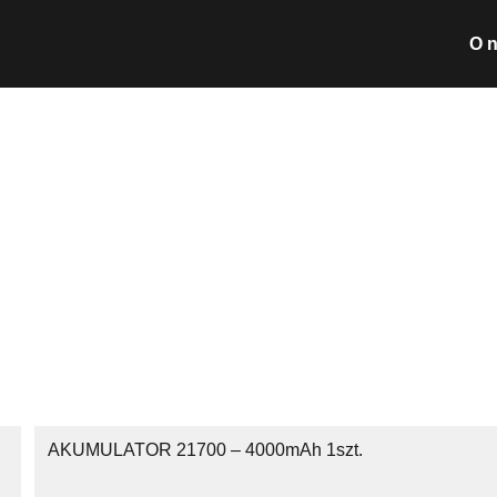
O 
Wyszukiwarka pro
Nie posiada
AKUMULATOR 21700 – 4000mAh 1szt.