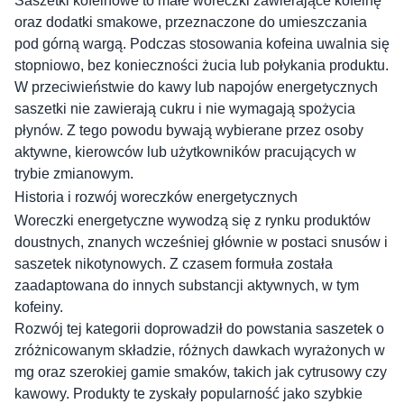
Saszetki kofeinowe to małe woreczki zawierające kofeinę
oraz dodatki smakowe, przeznaczone do umieszczania
pod górną wargą. Podczas stosowania kofeina uwalnia się
stopniowo, bez konieczności żucia lub połykania produktu.
W przeciwieństwie do kawy lub napojów energetycznych
saszetki nie zawierają cukru i nie wymagają spożycia
płynów. Z tego powodu bywają wybierane przez osoby
aktywne, kierowców lub użytkowników pracujących w
trybie zmianowym.
Historia i rozwój woreczków energetycznych
Woreczki energetyczne wywodzą się z rynku produktów
doustnych, znanych wcześniej głównie w postaci snusów i
saszetek nikotynowych. Z czasem formuła została
zaadaptowana do innych substancji aktywnych, w tym
kofeiny.
Rozwój tej kategorii doprowadził do powstania saszetek o
zróżnicowanym składzie, różnych dawkach wyrażonych w
mg oraz szerokiej gamie smaków, takich jak cytrusowy czy
kawowy. Produkty te zyskały popularność jako szybkie