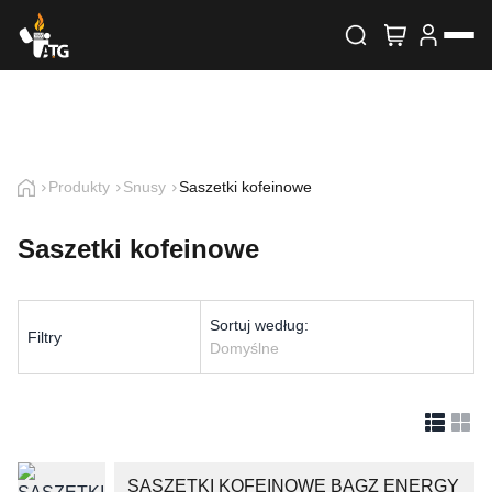
Wyszukiwarka produktów
Skontaktuj się z nami
Imię i nazwisko
Produkty
Snusy
Saszetki kofeinowe
Saszetki kofeinowe
E-mail
Telefon
Sortuj według:
Filtry
Domyślne
Treść
SASZETKI KOFEINOWE BAGZ ENERGY