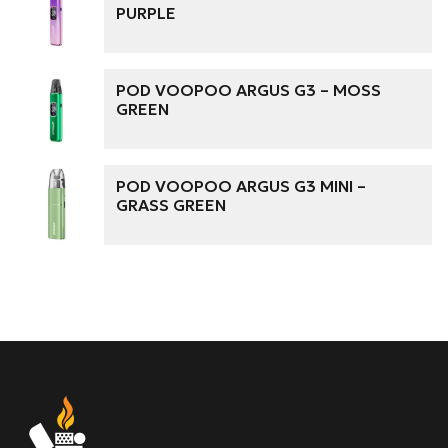
PURPLE
Wyrażam zgodę na przetwarzanie moich danych
osobowych zgodnie z przepisami o ochronie danych
osobowych w związku z udzieleniem odpowiedzi na
zapytanie wysłane przez formularz kontaktowy, tj.
POD VOOPOO ARGUS G3 – MOSS
przygotowanie dla mnie
GREEN
Wyślij wiadomość
POD VOOPOO ARGUS G3 MINI –
GRASS GREEN