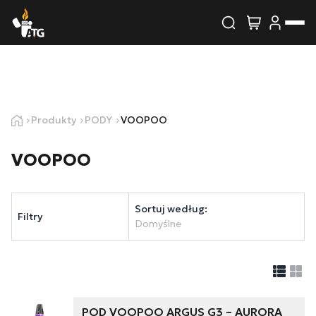
Wyszukiwarka produktów
Skontaktuj się z nami
Imię i nazwisko
Produkty
PODY
VOOPOO
VOOPOO
E-mail
Telefon
Sortuj według:
Filtry
Domyślne
Treść
POD VOOPOO ARGUS G3 – AURORA