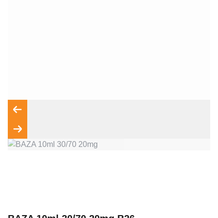
Wyrażam zgodę na przetwarzanie moich danych osobowych
zgodnie z przepisami o ochronie danych osobowych w
związku z udzieleniem odpowiedzi na zapytanie wysłane
przez formularz kontaktowy, tj. przygotowanie dla mnie
Wyślij wiadomość