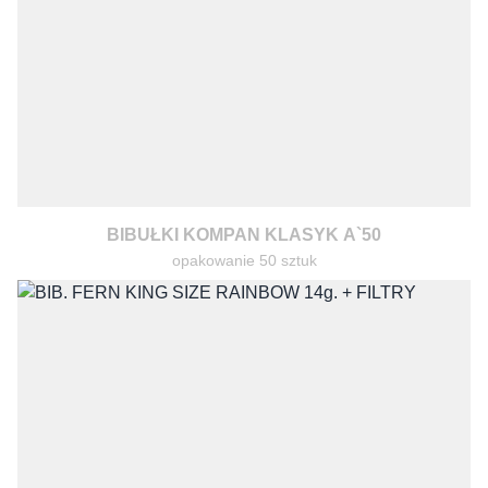
BIBUŁKI KOMPAN KLASYK A`50
opakowanie 50 sztuk