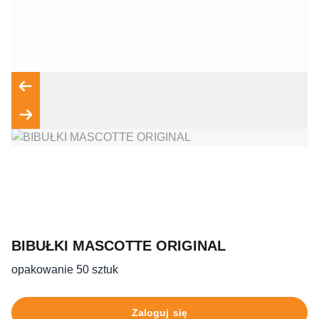
Wyrażam zgodę na przetwarzanie moich danych osobowych
zgodnie z przepisami o ochronie danych osobowych w
związku z udzieleniem odpowiedzi na zapytanie wysłane
przez formularz kontaktowy, tj. przygotowanie dla mnie
Wyślij wiadomość
BIBUŁKI MASCOTTE ORIGINAL
opakowanie 50 sztuk
Zaloguj się