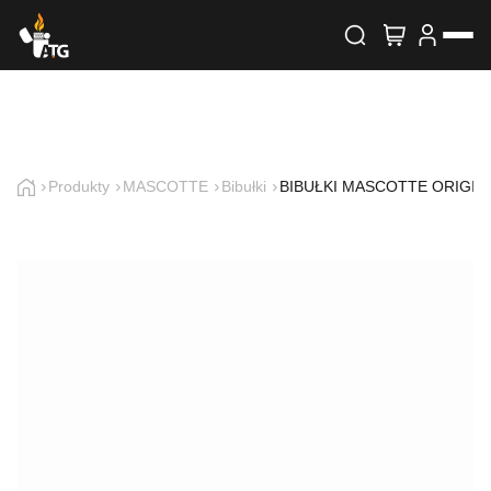
Wyszukiwarka produktów
Skontaktuj się z nami
Imię i nazwisko
Produkty
MASCOTTE
Bibułki
BIBUŁKI MASCOTTE ORIGIN
E-mail
Telefon
Treść