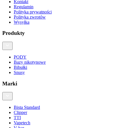
Kontakt
Regulamin
Polityka prywatności
Polityka zwrotów
Wysyłka
Produkty
PODY
Bazy nikotynowe
Bibułki
Snusy
Marki
Bista Standard
Clipper
TTI
Vapetech
V-bar