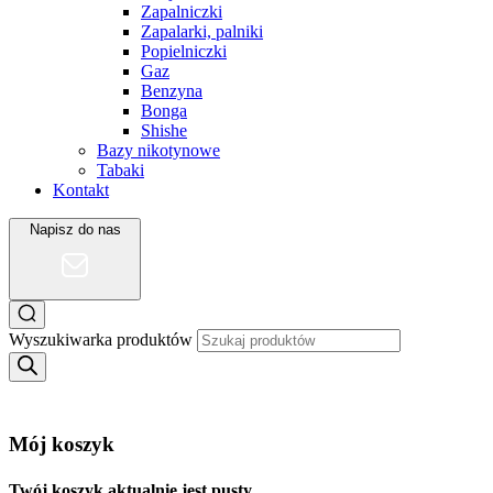
Zapalniczki
Zapalarki, palniki
Popielniczki
Gaz
Benzyna
Bonga
Shishe
Bazy nikotynowe
Tabaki
Kontakt
Napisz do nas
Wyszukiwarka produktów
Mój koszyk
Twój koszyk aktualnie jest pusty.