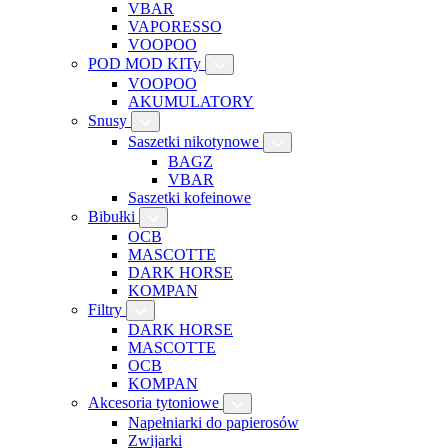
VBAR
VAPORESSO
VOOPOO
POD MOD KITy
VOOPOO
AKUMULATORY
Snusy
Saszetki nikotynowe
BAGZ
VBAR
Saszetki kofeinowe
Bibułki
OCB
MASCOTTE
DARK HORSE
KOMPAN
Filtry
DARK HORSE
MASCOTTE
OCB
KOMPAN
Akcesoria tytoniowe
Napełniarki do papierosów
Zwijarki