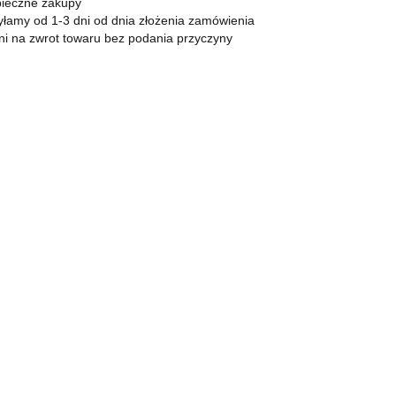
KOMPAN
Zapalniczki
ieczne zakupy
łamy od 1-3 dni od dnia złożenia zamówienia
Zapalarki, palniki
ni na zwrot towaru bez podania przyczyny
Popielniczki
Gaz
Benzyna
Bonga
Shishe