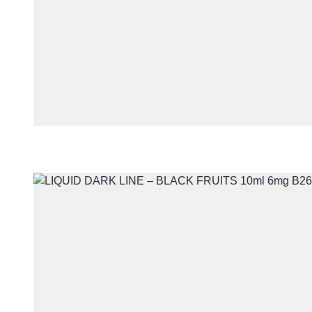
Telefon
Treść
Wyrażam zgodę na przet
z udzieleniem odpowiedzi