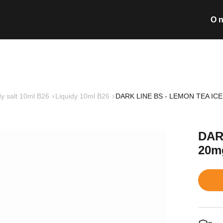
O 
Wyszukiwarka pro
dy salt 10ml B26
Liquidy 10ml B26
DARK LINE BS - LEMON TEA ICE
Nie posiada
DAR
20m