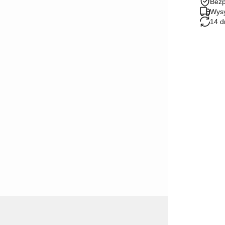
Bezp
Wysy
14 d