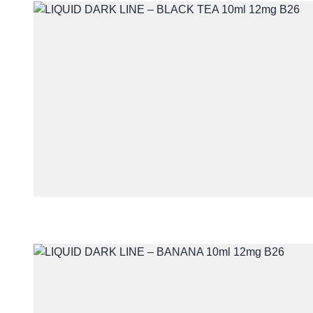
Skontaktuj się 
Imię i nazwisko
E-mail