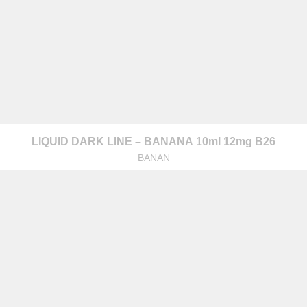
warzanie moich danych osobowych zgodnie z przepisami o ochronie 
LIQUID DARK LINE – BANANA 10ml 12mg B26
 na zapytanie wysłane przez formularz kontaktowy, tj. przygotowanie 
BANAN