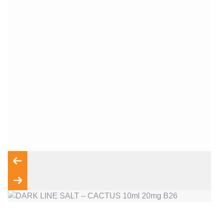
Wyrażam zgodę na przetwarzanie moich danych osobowych
zgodnie z przepisami o ochronie danych osobowych w
związku z udzieleniem odpowiedzi na zapytanie wysłane
przez formularz kontaktowy, tj. przygotowanie dla mnie
Wyślij wiadomość