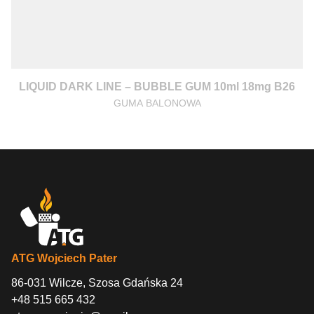
LIQUID DARK LINE – BUBBLE GUM 10ml 18mg B26
GUMA BALONOWA
ATG Wojciech Pater
86-031 Wilcze, Szosa Gdańska 24
+48 515 665 432