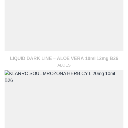
LIQUID DARK LINE – ALOE VERA 10ml 12mg B26
ALOES