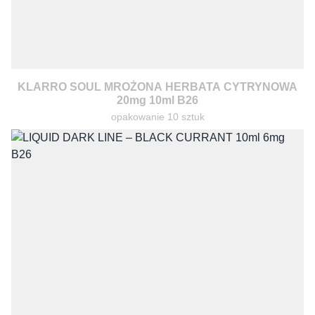
KLARRO SOUL MROŻONA HERBATA CYTRYNOWA
20mg 10ml B26
opakowanie 10 sztuk