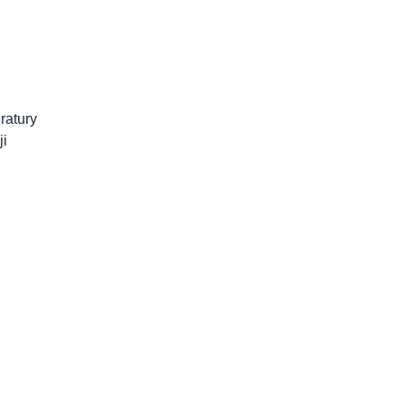
ratury
ji