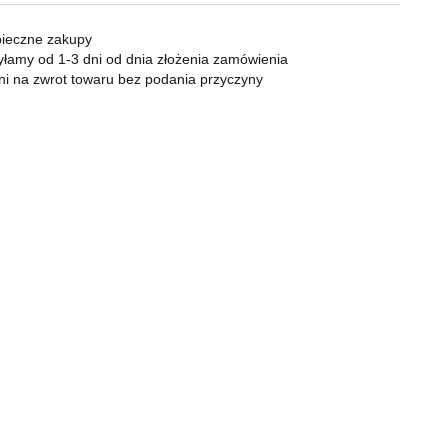
KOMPAN
Zapalniczki
Zapalarki, palniki
ieczne zakupy
Popielniczki
łamy od 1-3 dni od dnia złożenia zamówienia
ni na zwrot towaru bez podania przyczyny
Gaz
Benzyna
Bonga
Shishe