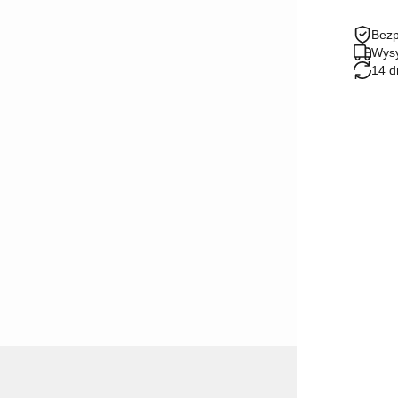
Bezp
Wysy
14 d