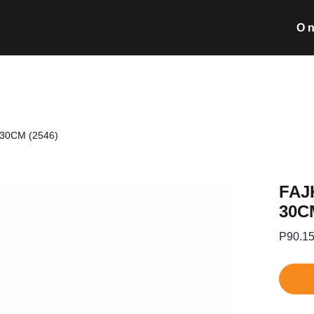
O 
Wyszukiwarka pro
30CM (2546)
Nie posiada
FAJ
30C
P90.1