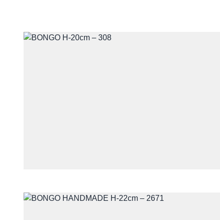
Telefon
Treść
Wyrażam zgodę na przet
z udzieleniem odpowiedzi