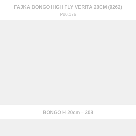
FAJKA BONGO HIGH FLY VERITA 20CM (9262)
P90.176
warzanie moich danych osobowych zgodnie z przepisami o ochronie 
 na zapytanie wysłane przez formularz kontaktowy, tj. przygotowanie 
BONGO H-20cm – 308