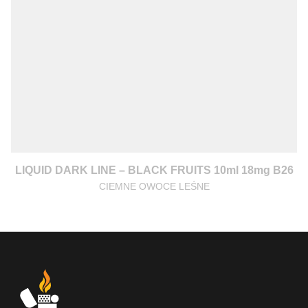
LIQUID DARK LINE – BLACK FRUITS 10ml 18mg B26
CIEMNE OWOCE LEŚNE