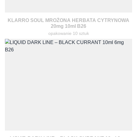
KLARRO SOUL MROŻONA HERBATA CYTRYNOWA
20mg 10ml B26
opakowanie 10 sztuk