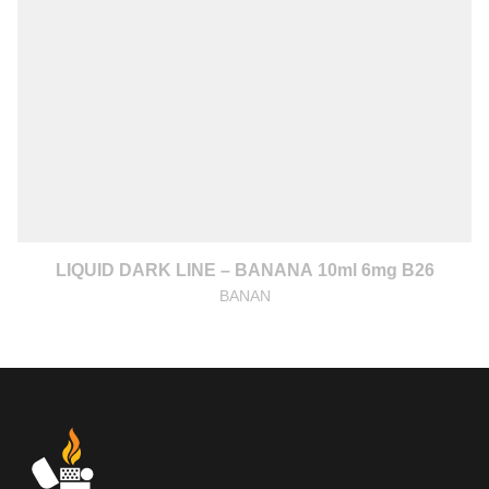
LIQUID DARK LINE – BANANA 10ml 6mg B26
BANAN