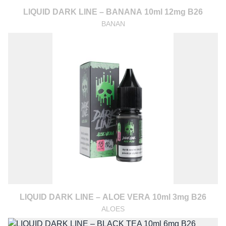
LIQUID DARK LINE – BANANA 10ml 12mg B26
BANAN
LIQUID DARK LINE – ALOE VERA 10ml 3mg B26
ALOES