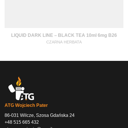
LIQUID DARK LINE – BLACK TEA 10ml 6mg B26
CZARNA HERBATA
ATG Wojciech Pater
86-031 Wilcze, Szosa Gdańska 24
+48 515 665 432