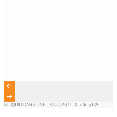
Wyrażam zgodę na przetwarzanie moich danych osobowych
zgodnie z przepisami o ochronie danych osobowych w
związku z udzieleniem odpowiedzi na zapytanie wysłane
przez formularz kontaktowy, tj. przygotowanie dla mnie
Wyślij wiadomość