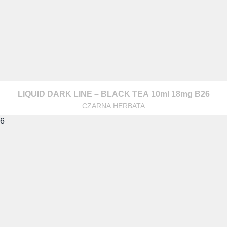
LIQUID DARK LINE – BLACK TEA 10ml 18mg B26
CZARNA HERBATA
z nami