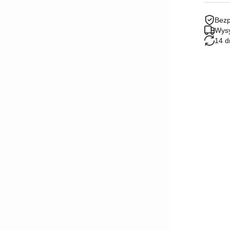
Bezp
Wysy
14 d