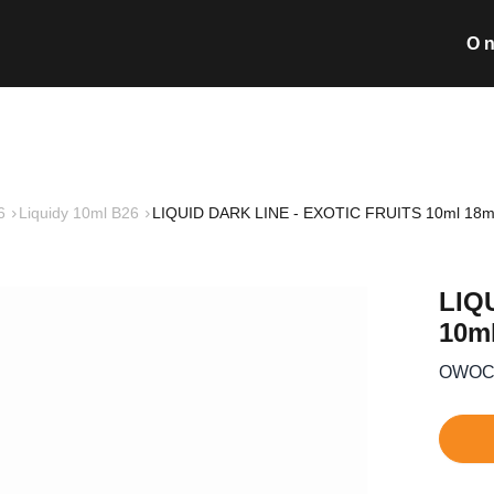
O 
Wyszukiwarka pro
6
Liquidy 10ml B26
LIQUID DARK LINE - EXOTIC FRUITS 10ml 18
Nie posiada
LIQ
10m
OWOC