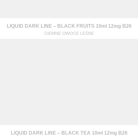
LIQUID DARK LINE – BLACK FRUITS 10ml 12mg B26
CIEMNE OWOCE LEŚNE
warzanie moich danych osobowych zgodnie z przepisami o ochronie 
 na zapytanie wysłane przez formularz kontaktowy, tj. przygotowanie 
LIQUID DARK LINE – BLACK TEA 10ml 12mg B26