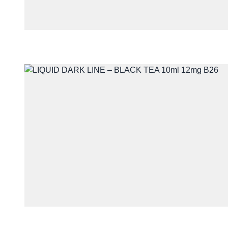
Telefon
Treść
Wyrażam zgodę na przet
z udzieleniem odpowiedzi