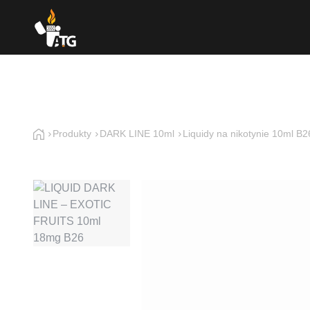
Produkty
DARK LINE 10ml
Liquidy na nikotynie 10ml B2