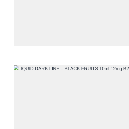
Skontaktuj się 
Imię i nazwisko
E-mail