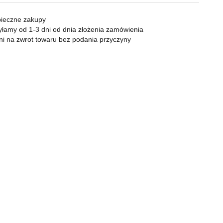
KOMPAN
Zapalniczki
Zapalarki, palniki
ieczne zakupy
Popielniczki
łamy od 1-3 dni od dnia złożenia zamówienia
ni na zwrot towaru bez podania przyczyny
Gaz
Benzyna
Bonga
Shishe