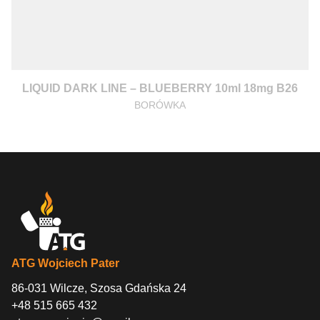
LIQUID DARK LINE – BLUEBERRY 10ml 18mg B26
BORÓWKA
ATG Wojciech Pater
86-031 Wilcze, Szosa Gdańska 24
+48 515 665 432