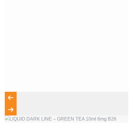
Wyrażam zgodę na przetwarzanie moich danych osobowych
zgodnie z przepisami o ochronie danych osobowych w
związku z udzieleniem odpowiedzi na zapytanie wysłane
przez formularz kontaktowy, tj. przygotowanie dla mnie
Wyślij wiadomość