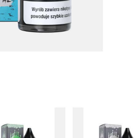
 z nami
twarzanie moich danych osobowych zgodnie z przepisami o ochro
odpowiedzi na zapytanie wysłane przez formularz kontaktowy, tj. pr