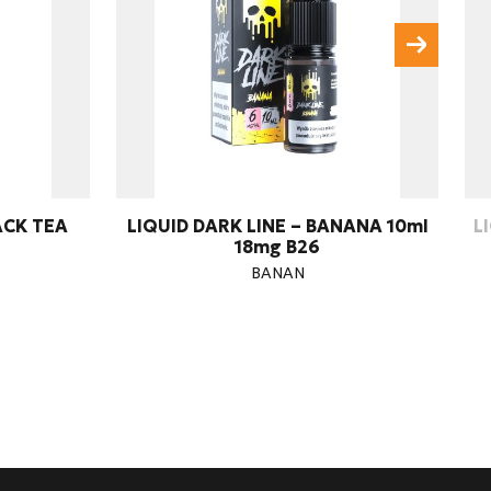
ACK TEA
LIQUID DARK LINE – BANANA 10ml
L
18mg B26
BANAN