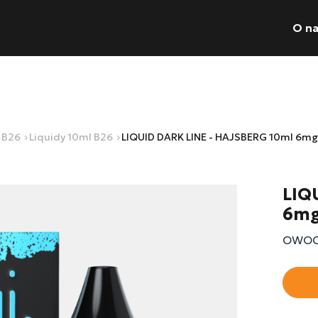
O n
Wyszukiwarka pr
l B26
Liquidy 10ml B26
LIQUID DARK LINE - HAJSBERG 10ml 6mg
Nie posiadas
LIQ
6mg
OWOC