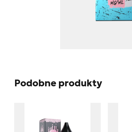
Skontaktuj się
Imię i nazwisko
E-mail
Telefon
Treść
Podobne produkty
Wyrażam zgodę na prze
związku z udzieleniem 