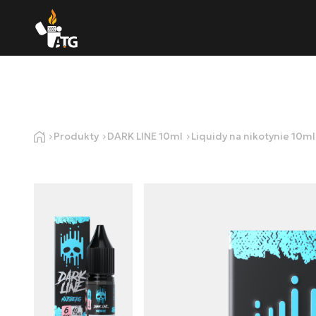
Produkty
DARK LINE 10ml
Liquidy na nikotynie 10m