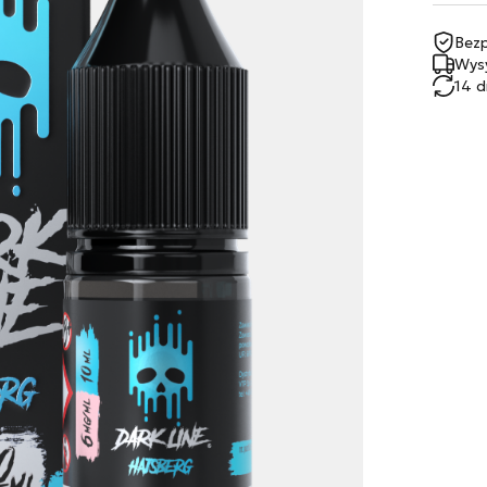
Bezp
Wysy
14 d