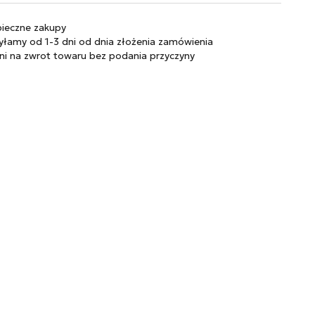
KOMPAN
Zapalniczki
Zapalarki, palniki
ieczne zakupy
Popielniczki
łamy od 1-3 dni od dnia złożenia zamówienia
ni na zwrot towaru bez podania przyczyny
Gaz
Benzyna
Bonga
Shishe