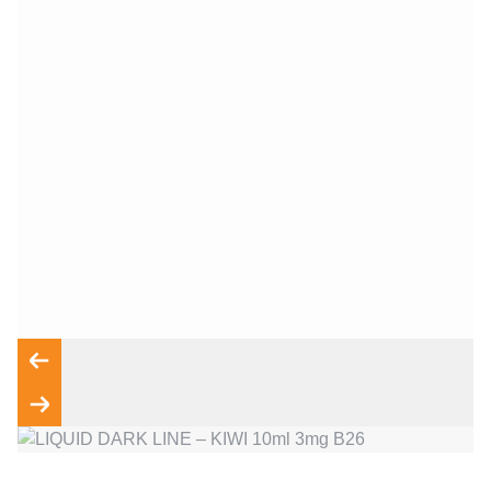
Wyrażam zgodę na przetwarzanie moich danych osobowych
zgodnie z przepisami o ochronie danych osobowych w
związku z udzieleniem odpowiedzi na zapytanie wysłane
przez formularz kontaktowy, tj. przygotowanie dla mnie
Wyślij wiadomość