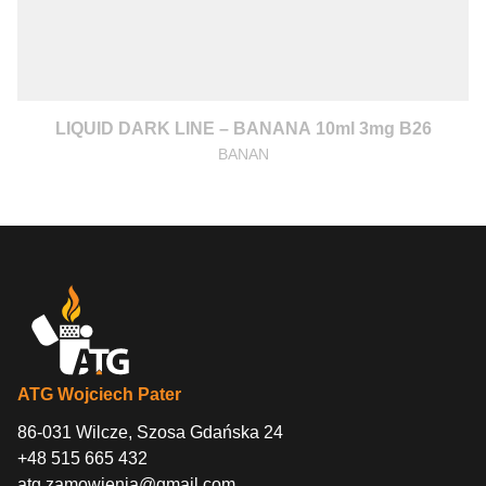
LIQUID DARK LINE – BANANA 10ml 3mg B26
BANAN
ATG Wojciech Pater
86-031 Wilcze, Szosa Gdańska 24
+48 515 665 432
atg.zamowienia@gmail.com