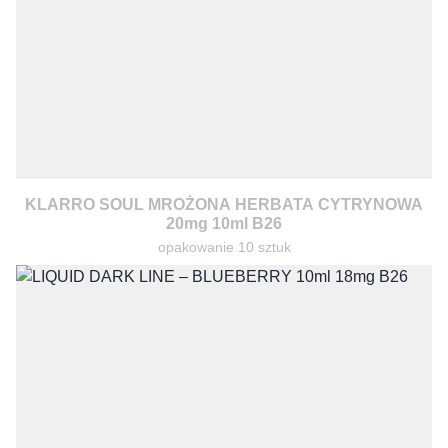
KLARRO SOUL MROŻONA HERBATA CYTRYNOWA
20mg 10ml B26
opakowanie 10 sztuk