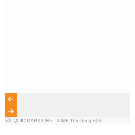
Wyrażam zgodę na przetwarzanie moich danych osobowych
zgodnie z przepisami o ochronie danych osobowych w
związku z udzieleniem odpowiedzi na zapytanie wysłane
przez formularz kontaktowy, tj. przygotowanie dla mnie
Wyślij wiadomość