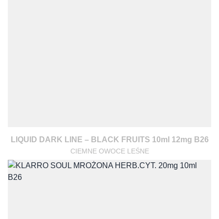
LIQUID DARK LINE – BLACK FRUITS 10ml 12mg B26
CIEMNE OWOCE LEŚNE