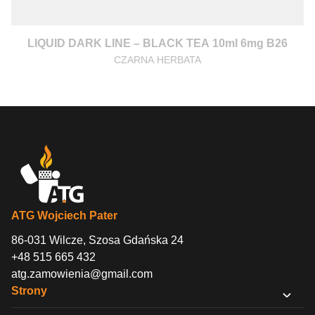
LIQUID DARK LINE – BLACK TEA 10ml 6mg B26
CZARNA HERBATA
ATG Wojciech Pater
86-031 Wilcze, Szosa Gdańska 24
+48 515 665 432
atg.zamowienia@gmail.com
Strony