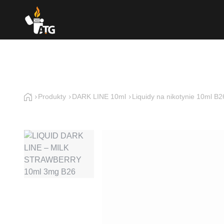
Produkty
DARK LINE 10ml
Liquidy na nikotynie 10ml B2