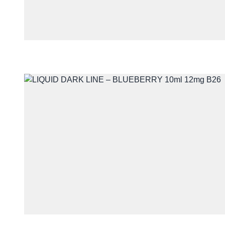
Skontaktuj się 
Imię i nazwisko
E-mail