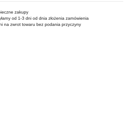
KOMPAN
Zapalniczki
Zapalarki, palniki
ieczne zakupy
Popielniczki
łamy od 1-3 dni od dnia złożenia zamówienia
ni na zwrot towaru bez podania przyczyny
Gaz
Benzyna
Bonga
Shishe