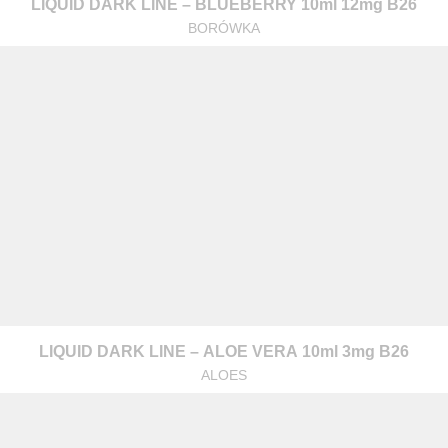
LIQUID DARK LINE – BLUEBERRY 10ml 12mg B26
BORÓWKA
warzanie moich danych osobowych zgodnie z przepisami o ochronie 
 na zapytanie wysłane przez formularz kontaktowy, tj. przygotowanie 
LIQUID DARK LINE – ALOE VERA 10ml 3mg B26
ALOES