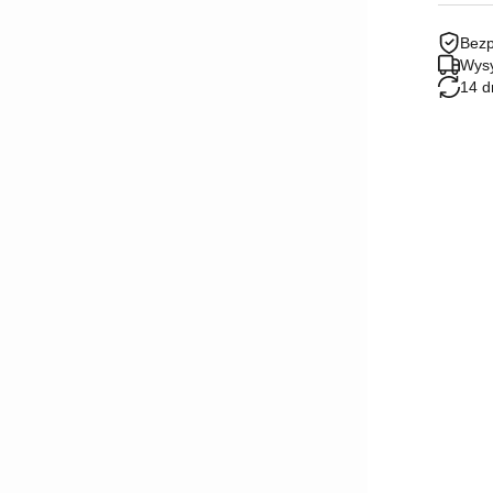
Bezp
Wysy
14 d