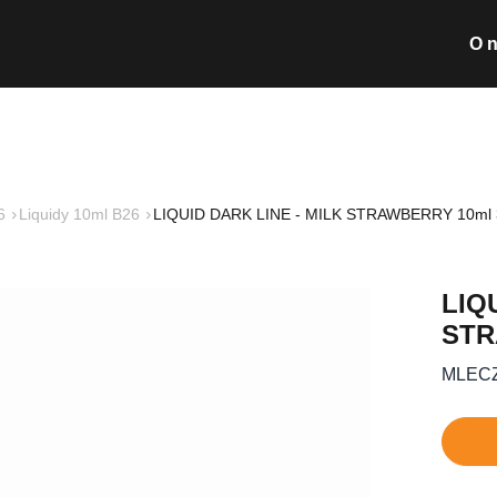
O 
Wyszukiwarka pro
6
Liquidy 10ml B26
LIQUID DARK LINE - MILK STRAWBERRY 10ml
Nie posiada
LIQ
STR
MLEC