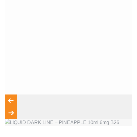
Wyrażam zgodę na przetwarzanie moich danych osobowych
zgodnie z przepisami o ochronie danych osobowych w
związku z udzieleniem odpowiedzi na zapytanie wysłane
przez formularz kontaktowy, tj. przygotowanie dla mnie
Wyślij wiadomość