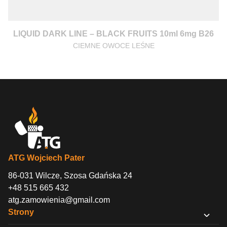
LIQUID DARK LINE – BLACK FRUITS 10ml 6mg B26
CIEMNE OWOCE LEŚNE
ATG Wojciech Pater
86-031 Wilcze, Szosa Gdańska 24
+48 515 665 432
atg.zamowienia@gmail.com
Strony