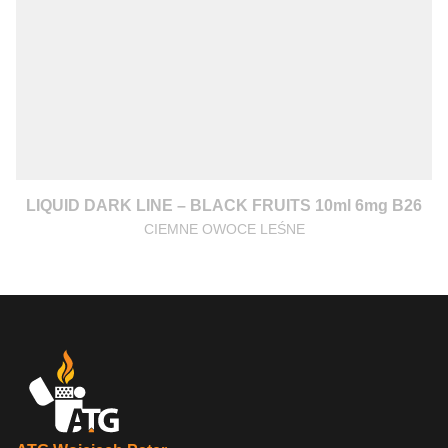
LIQUID DARK LINE – BLACK FRUITS 10ml 6mg B26
CIEMNE OWOCE LEŚNE