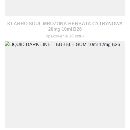
KLARRO SOUL MROŻONA HERBATA CYTRYNOWA
20mg 10ml B26
opakowanie 10 sztuk