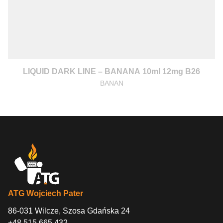
LIQUID DARK LINE – BANANA 10ml 12mg B26
BANAN
ATG Wojciech Pater
86-031 Wilcze, Szosa Gdańska 24
+48 515 665 432