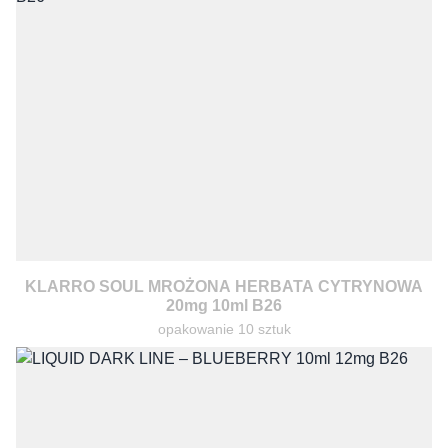
KLARRO SOUL MROŻONA HERBATA CYTRYNOWA
20mg 10ml B26
opakowanie 10 sztuk