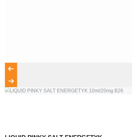
Wyrażam zgodę na przetwarzanie moich danych osobowych
zgodnie z przepisami o ochronie danych osobowych w
związku z udzieleniem odpowiedzi na zapytanie wysłane
przez formularz kontaktowy, tj. przygotowanie dla mnie
Wyślij wiadomość