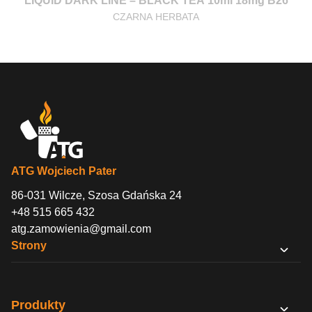
LIQUID DARK LINE – BLACK TEA 10ml 18mg B26
CZARNA HERBATA
ATG Wojciech Pater
86-031 Wilcze, Szosa Gdańska 24
+48 515 665 432
atg.zamowienia@gmail.com
Strony
O nas
Sklep B2B
Produkty