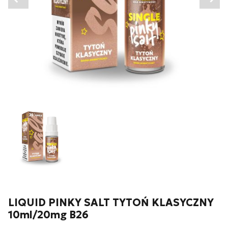
Wyrażam zgodę na przetwarzanie moich danych
osobowych zgodnie z przepisami o ochronie danych
osobowych w związku z udzieleniem odpowiedzi na
zapytanie wysłane przez formularz kontaktowy, tj.
przygotowanie dla mnie
Wyślij wiadomość
LIQUID PINKY SALT TYTOŃ KLASYCZNY
10ml/20mg B26