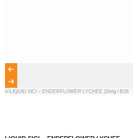
Wyrażam zgodę na przetwarzanie moich danych osobowych
zgodnie z przepisami o ochronie danych osobowych w
związku z udzieleniem odpowiedzi na zapytanie wysłane
przez formularz kontaktowy, tj. przygotowanie dla mnie
Wyślij wiadomość