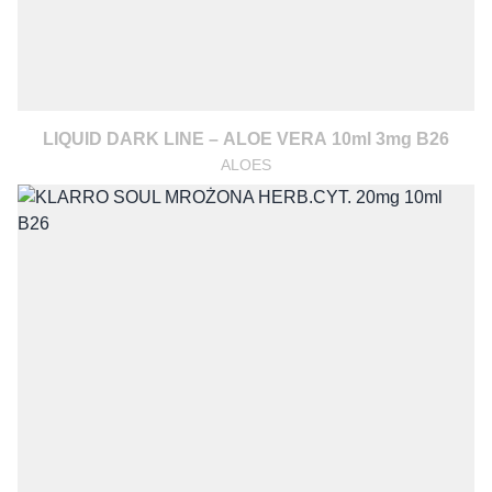
LIQUID DARK LINE – ALOE VERA 10ml 3mg B26
ALOES