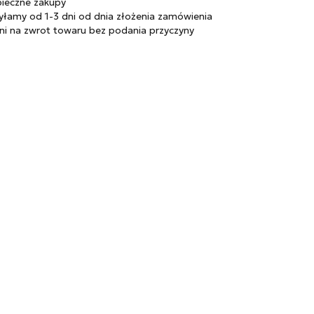
KOMPAN
Zapalniczki
ieczne zakupy
łamy od 1-3 dni od dnia złożenia zamówienia
Zapalarki, palniki
ni na zwrot towaru bez podania przyczyny
Popielniczki
Gaz
Benzyna
Bonga
Shishe