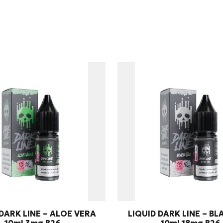
twarzanie moich danych osobowych zgodnie z przepisami o ochro
odpowiedzi na zapytanie wysłane przez formularz kontaktowy, tj. pr
 DARK LINE – ALOE VERA
LIQUID DARK LINE – BL