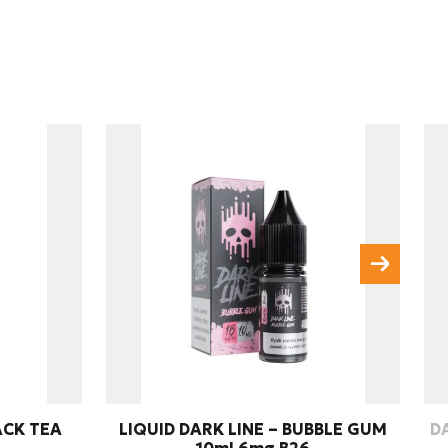
nie danych osobowych w
zygotowanie dla mnie
Wyślij wiadomość
ACK TEA
LIQUID DARK LINE – BUBBLE GUM
DA