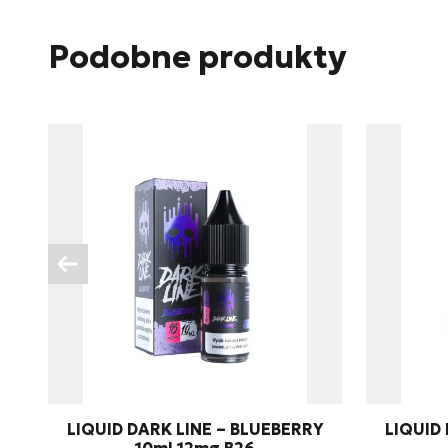
E-mail
Podobne produkty
Telefon
Treść
Wyrażam zgodę na prze
związku z udzieleniem 
LIQUID DARK LINE – BLUEBERRY
LIQUID