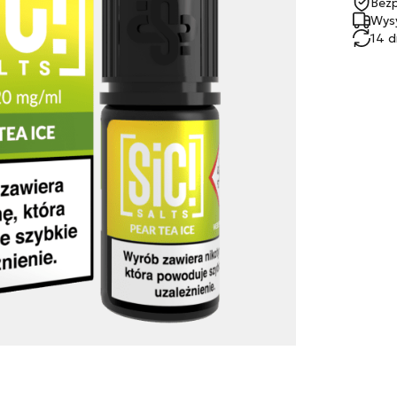
Bezp
Wysy
14 d
 z nami