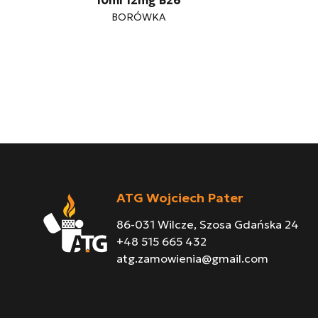
10ml 12mg B26
BORÓWKA
ATG Wojciech Pater
86-031 Wilcze, Szosa Gdańska 24
+48 515 665 432
atg.zamowienia@gmail.com