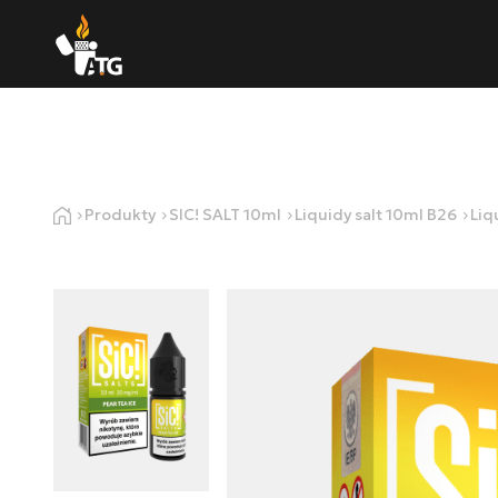
Produkty
SIC! SALT 10ml
Liquidy salt 10ml B26
Liq