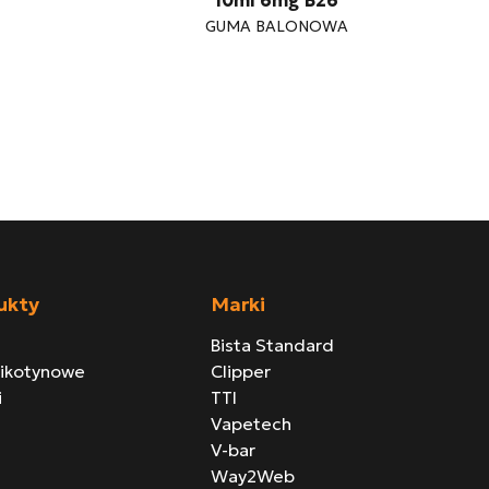
10ml 6mg B26
GUMA BALONOWA
ukty
Marki
Bista Standard
nikotynowe
Clipper
i
TTI
Vapetech
V-bar
Way2Web