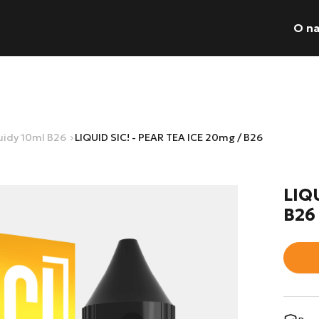
O n
Wyszukiwarka pr
uidy 10ml B26
LIQUID SIC! - PEAR TEA ICE 20mg / B26
Nie posiadas
LIQ
B26