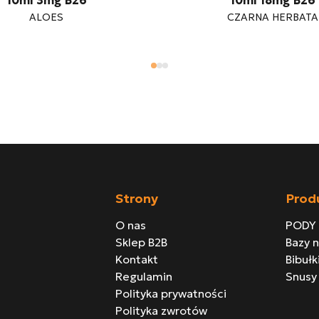
10ml 3mg B26
10ml 18mg B26
ALOES
CZARNA HERBATA
Strony
Prod
O nas
PODY
Sklep B2B
Bazy 
Kontakt
Bibułk
Regulamin
Snusy
Polityka prywatności
Polityka zwrotów