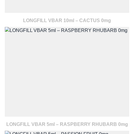
LONGFILL VBAR 10ml – CACTUS 0mg
LONGFILL VBAR 5ml – RASPBERRY RHUBARB 0mg