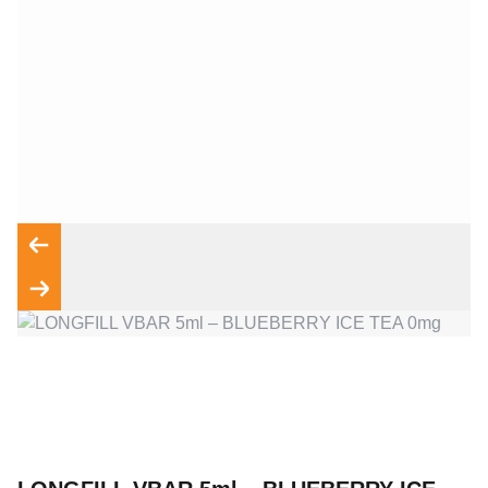
Wyrażam zgodę na przetwarzanie moich danych osobowych
zgodnie z przepisami o ochronie danych osobowych w
związku z udzieleniem odpowiedzi na zapytanie wysłane
przez formularz kontaktowy, tj. przygotowanie dla mnie
Wyślij wiadomość