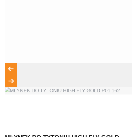
Wyrażam zgodę na przetwarzanie moich danych osobowych
zgodnie z przepisami o ochronie danych osobowych w
związku z udzieleniem odpowiedzi na zapytanie wysłane
przez formularz kontaktowy, tj. przygotowanie dla mnie
Wyślij wiadomość