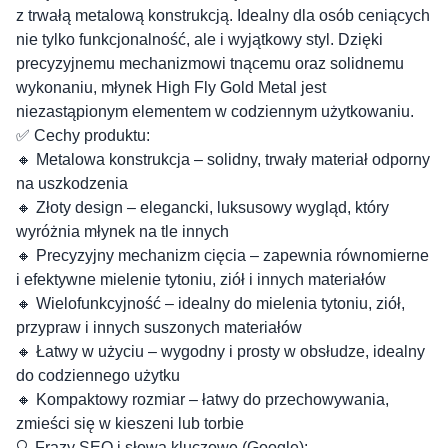
z trwałą metalową konstrukcją. Idealny dla osób ceniących
nie tylko funkcjonalność, ale i wyjątkowy styl. Dzięki
precyzyjnemu mechanizmowi tnącemu oraz solidnemu
wykonaniu, młynek High Fly Gold Metal jest
niezastąpionym elementem w codziennym użytkowaniu.
✅ Cechy produktu:
🔸 Metalowa konstrukcja – solidny, trwały materiał odporny
na uszkodzenia
🔸 Złoty design – elegancki, luksusowy wygląd, który
wyróżnia młynek na tle innych
🔸 Precyzyjny mechanizm cięcia – zapewnia równomierne
i efektywne mielenie tytoniu, ziół i innych materiałów
🔸 Wielofunkcyjność – idealny do mielenia tytoniu, ziół,
przypraw i innych suszonych materiałów
🔸 Łatwy w użyciu – wygodny i prosty w obsłudze, idealny
do codziennego użytku
🔸 Kompaktowy rozmiar – łatwy do przechowywania,
zmieści się w kieszeni lub torbie
🔍 Frazy SEO i słowa kluczowe (Google):