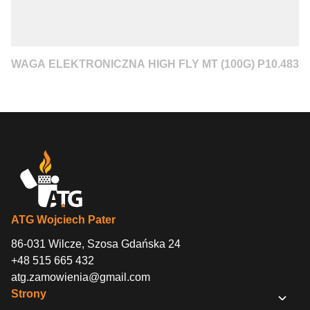
WAGA ELEKTRONICZNA HIGH FLY MT (100G) P10.483
ATG Wojciech Pater
86-031 Wilcze, Szosa Gdańska 24
+48 515 665 432
atg.zamowienia@gmail.com
Strony