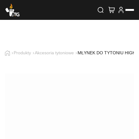
Wyszukiwarka produktów
Skontaktuj się z nami
Imię i nazwisko
Produkty
Akcesoria tytoniowe
MŁYNEK DO TYTONIU HIGH F
E-mail
Telefon
Treść