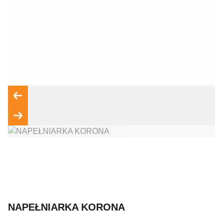
Wyrażam zgodę na przetwarzanie moich danych osobowych
zgodnie z przepisami o ochronie danych osobowych w
związku z udzieleniem odpowiedzi na zapytanie wysłane
przez formularz kontaktowy, tj. przygotowanie dla mnie
Wyślij wiadomość
NAPEŁNIARKA KORONA