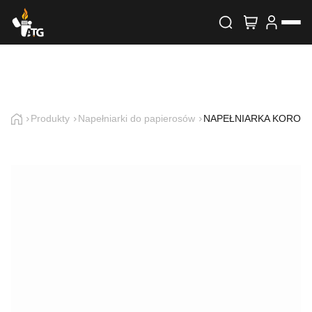
Wyszukiwarka produktów
Skontaktuj się z nami
Imię i nazwisko
Produkty
Napełniarki do papierosów
NAPEŁNIARKA KORON
E-mail
Telefon
Treść