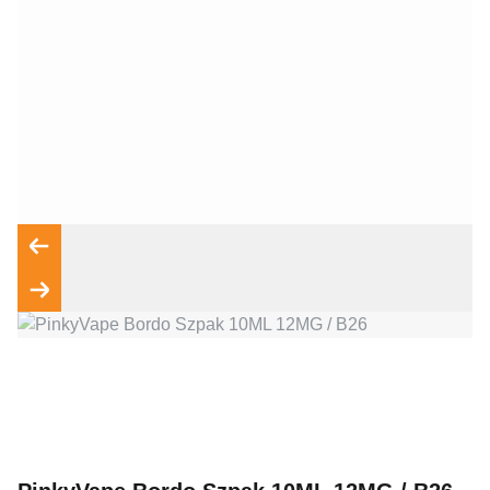
Wyrażam zgodę na przetwarzanie moich danych osobowych
zgodnie z przepisami o ochronie danych osobowych w
związku z udzieleniem odpowiedzi na zapytanie wysłane
przez formularz kontaktowy, tj. przygotowanie dla mnie
Wyślij wiadomość