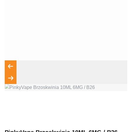
Wyrażam zgodę na przetwarzanie moich danych osobowych
zgodnie z przepisami o ochronie danych osobowych w
związku z udzieleniem odpowiedzi na zapytanie wysłane
przez formularz kontaktowy, tj. przygotowanie dla mnie
Wyślij wiadomość