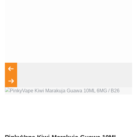
Wyrażam zgodę na przetwarzanie moich danych osobowych
zgodnie z przepisami o ochronie danych osobowych w
związku z udzieleniem odpowiedzi na zapytanie wysłane
przez formularz kontaktowy, tj. przygotowanie dla mnie
Wyślij wiadomość