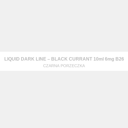
warzanie moich danych osobowych zgodnie z przepisami o ochronie 
LIQUID DARK LINE – BLACK CURRANT 10ml 6mg B26
 na zapytanie wysłane przez formularz kontaktowy, tj. przygotowanie 
CZARNA PORZECZKA