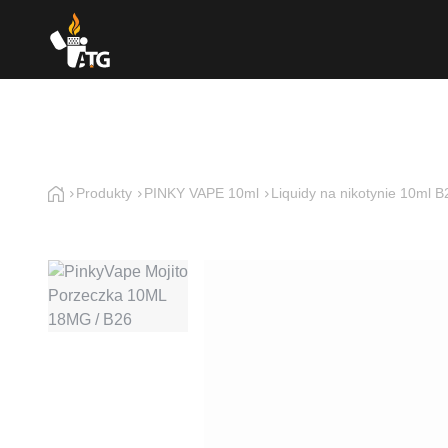
Produkty
PINKY VAPE 10ml
Liquidy na nikotynie 10ml B