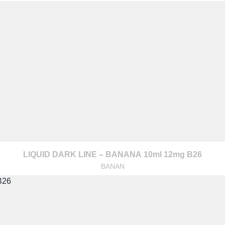
z nami
LIQUID DARK LINE – BANANA 10ml 12mg B26
BANAN