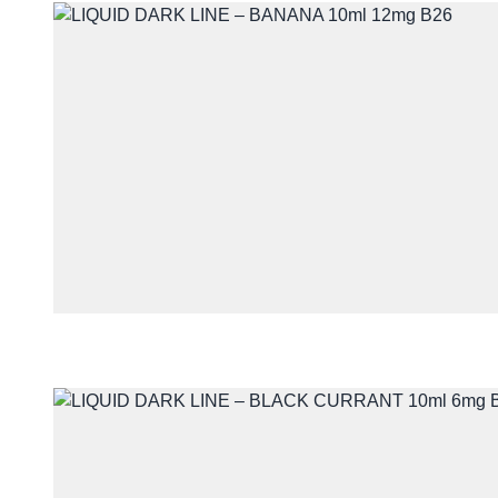
Skontaktuj się 
Imię i nazwisko
E-mail