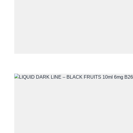
Telefon
Treść
Wyrażam zgodę na przet
z udzieleniem odpowiedzi