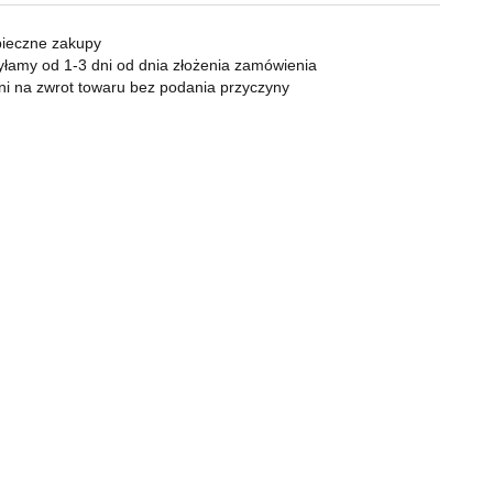
KOMPAN
Zapalniczki
Zapalarki, palniki
ieczne zakupy
Popielniczki
łamy od 1-3 dni od dnia złożenia zamówienia
ni na zwrot towaru bez podania przyczyny
Gaz
Benzyna
Bonga
Shishe