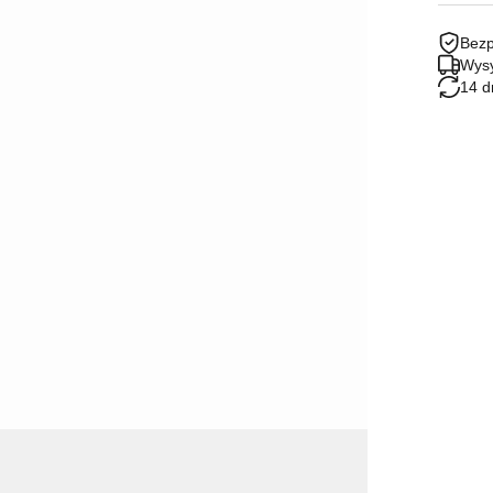
Bezp
Wysy
14 d