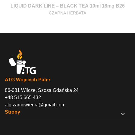
LIQUID DARK LINE – BLACK TEA 10ml 18mg B26
CZARNA HERBATA
ATG Wojciech Pater
86-031 Wilcze, Szosa Gdańska 24
+48 515 665 432
atg.zamowienia@gmail.com
Strony
O nas
Sklep B2B