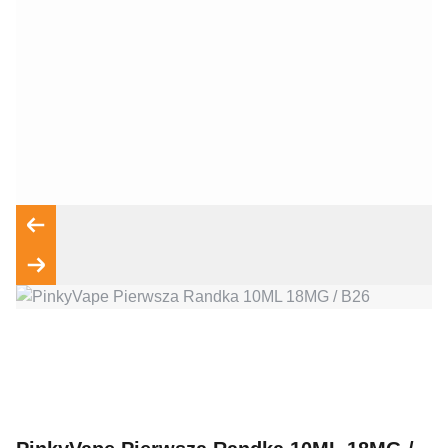
Wyrażam zgodę na przetwarzanie moich danych osobowych
zgodnie z przepisami o ochronie danych osobowych w
związku z udzieleniem odpowiedzi na zapytanie wysłane
przez formularz kontaktowy, tj. przygotowanie dla mnie
Wyślij wiadomość