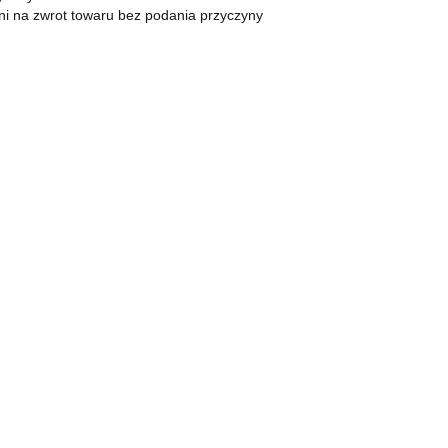
KOMPAN
Zapalniczki
ni na zwrot towaru bez podania przyczyny
Zapalarki, palniki
Popielniczki
Gaz
Benzyna
Bonga
Shishe