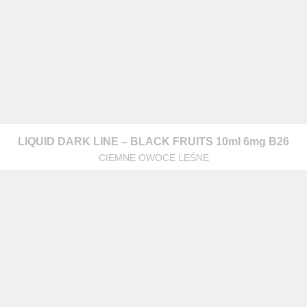
warzanie moich danych osobowych zgodnie z przepisami o ochronie 
LIQUID DARK LINE – BLACK FRUITS 10ml 6mg B26
 na zapytanie wysłane przez formularz kontaktowy, tj. przygotowanie 
CIEMNE OWOCE LEŚNE