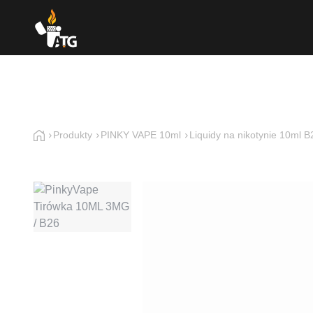
Produkty
PINKY VAPE 10ml
Liquidy na nikotynie 10ml B