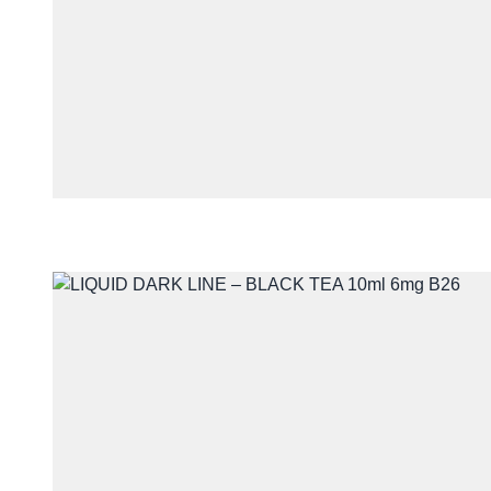
Telefon
Treść
Wyrażam zgodę na przet
z udzieleniem odpowiedzi