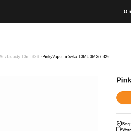
O 
Wyszukiwarka pro
26
Liquidy 10ml B26
PinkyVape Tirówka 10ML 3MG / B26
Nie posiada
Pin
Bezp
Wysy