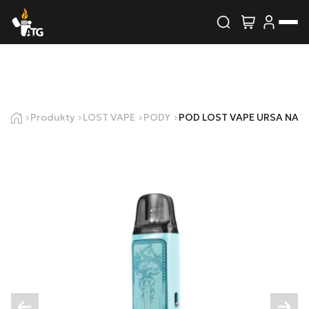
Wyszukiwarka produktów
Skontaktuj się z nami
Imię i nazwisko
Produkty
LOST VAPE
PODY
POD LOST VAPE URSA NAN
E-mail
Telefon
Treść