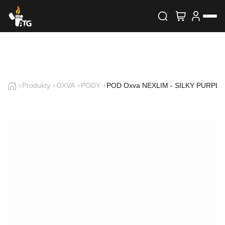
Wyszukiwarka produktów
Skontaktuj się z nami
Imię i nazwisko
Produkty
OXVA
PODY
POD Oxva NEXLIM - SILKY PURPLE
E-mail
Telefon
Treść