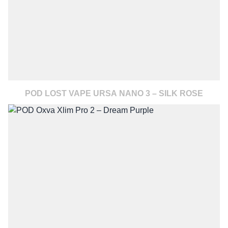
POD LOST VAPE URSA NANO 3 – SILK ROSE