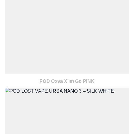
POD Oxva Xlim Go PINK