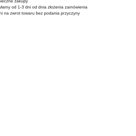
KOMPAN
Zapalniczki
ieczne zakupy
łamy od 1-3 dni od dnia złożenia zamówienia
Zapalarki, palniki
ni na zwrot towaru bez podania przyczyny
Popielniczki
Gaz
Benzyna
Bonga
Shishe