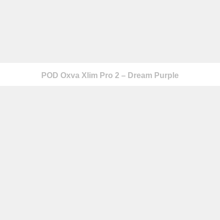
POD Oxva Xlim Pro 2 – Dream Purple