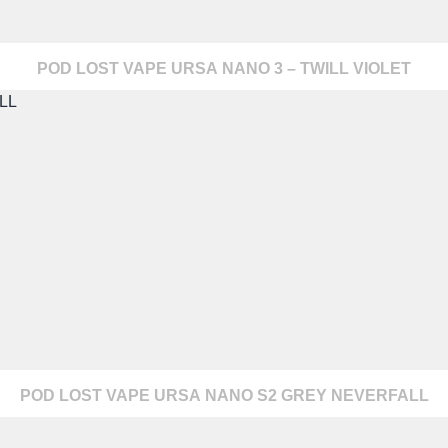
POD LOST VAPE URSA NANO 3 – TWILL VIOLET
warzanie moich danych osobowych zgodnie z przepisami o ochronie 
 na zapytanie wysłane przez formularz kontaktowy, tj. przygotowanie 
POD LOST VAPE URSA NANO S2 GREY NEVERFALL