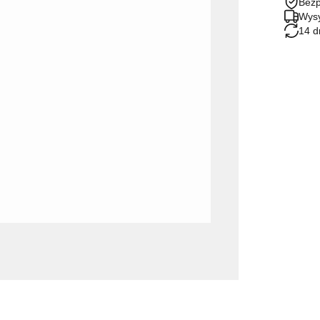
Bezp
Wysy
14 d