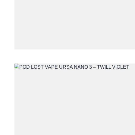
Skontaktuj się 
Imię i nazwisko
E-mail