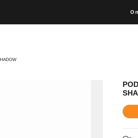
O 
Wyszukiwarka pro
 SHADOW
Nie posiada
POD
SH