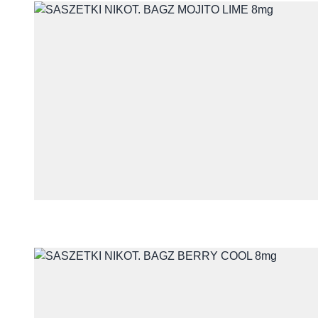
Skontaktuj się 
Imię i nazwisko
E-mail