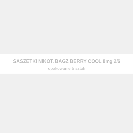
warzanie moich danych osobowych zgodnie z przepisami o ochronie 
SASZETKI NIKOT. BAGZ BERRY COOL 8mg 2/6
 na zapytanie wysłane przez formularz kontaktowy, tj. przygotowanie 
opakowanie 5 sztuk