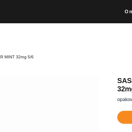
O 
Wyszukiwarka pro
R MINT 32mg 5/6
Nie posiada
SAS
32m
opakow