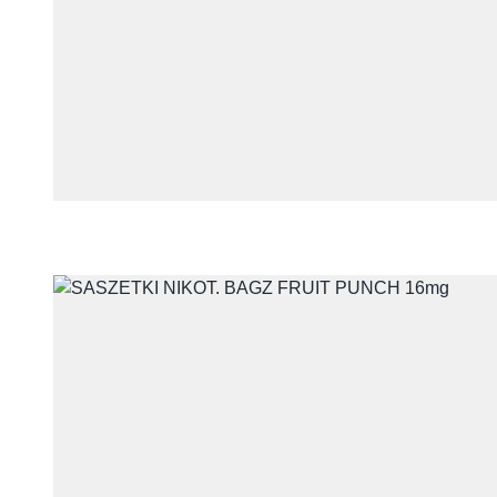
Telefon
Treść
Wyrażam zgodę na przet
z udzieleniem odpowiedzi