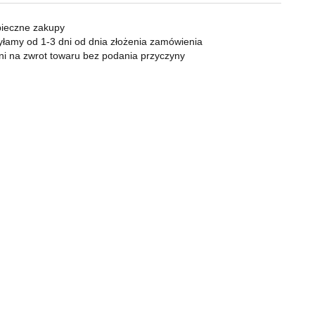
KOMPAN
Zapalniczki
Zapalarki, palniki
ieczne zakupy
Popielniczki
łamy od 1-3 dni od dnia złożenia zamówienia
ni na zwrot towaru bez podania przyczyny
Gaz
Benzyna
Bonga
Shishe