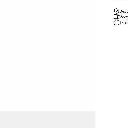
Bezp
Wysy
14 d