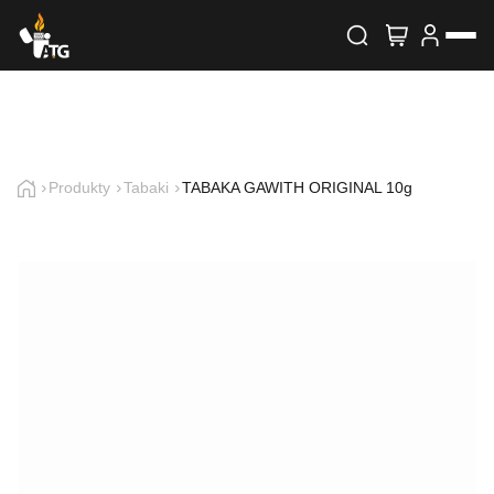
Wyszukiwarka produktów
Skontaktuj się z nami
Imię i nazwisko
Produkty
Tabaki
TABAKA GAWITH ORIGINAL 10g
E-mail
Telefon
Treść