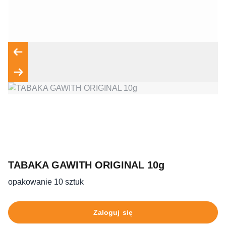
Wyrażam zgodę na przetwarzanie moich danych osobowych
zgodnie z przepisami o ochronie danych osobowych w
związku z udzieleniem odpowiedzi na zapytanie wysłane
przez formularz kontaktowy, tj. przygotowanie dla mnie
Wyślij wiadomość
TABAKA GAWITH ORIGINAL 10g
opakowanie 10 sztuk
Zaloguj się