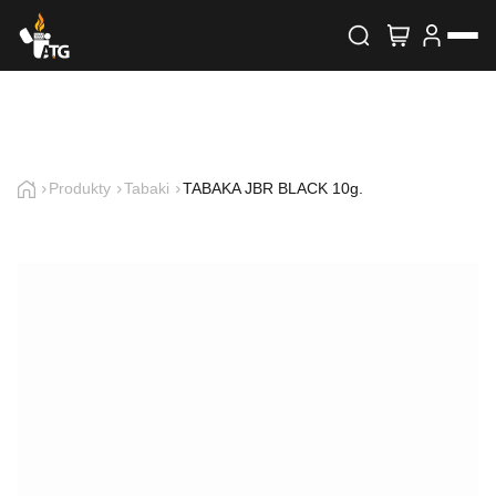
Wyszukiwarka produktów
Skontaktuj się z nami
Imię i nazwisko
Produkty
Tabaki
TABAKA JBR BLACK 10g.
E-mail
Telefon
Treść