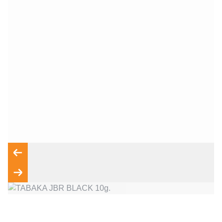
Wyrażam zgodę na przetwarzanie moich danych osobowych
zgodnie z przepisami o ochronie danych osobowych w
związku z udzieleniem odpowiedzi na zapytanie wysłane
przez formularz kontaktowy, tj. przygotowanie dla mnie
Wyślij wiadomość