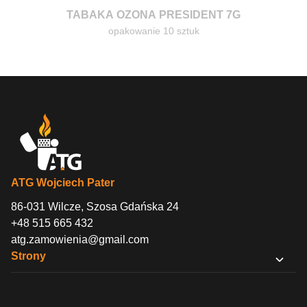
TABAKA OZONA PRESIDENT 7G
opakowanie 10 sztuk
ATG Wojciech Pater
86-031 Wilcze, Szosa Gdańska 24
+48 515 665 432
atg.zamowienia@gmail.com
Strony
O nas
Sklep B2B