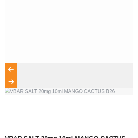
Wyrażam zgodę na przetwarzanie moich danych osobowych
zgodnie z przepisami o ochronie danych osobowych w
związku z udzieleniem odpowiedzi na zapytanie wysłane
przez formularz kontaktowy, tj. przygotowanie dla mnie
Wyślij wiadomość