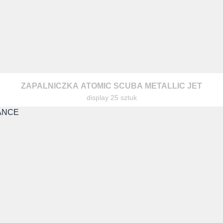
ZAPALNICZKA ATOMIC SCUBA METALLIC JET
warzanie moich danych osobowych zgodnie z przepisami o ochronie 
display 25 sztuk
 na zapytanie wysłane przez formularz kontaktowy, tj. przygotowanie 