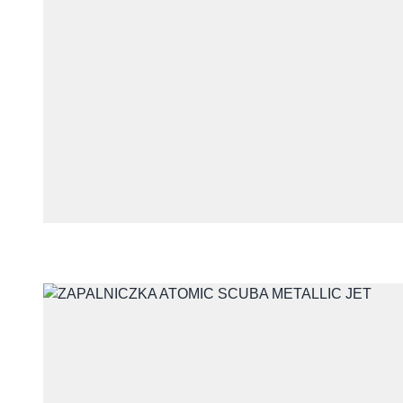
Skontaktuj się 
Imię i nazwisko
E-mail