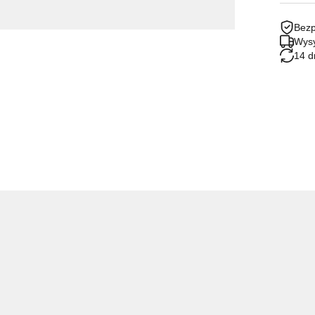
Bezp
Wysy
14 d