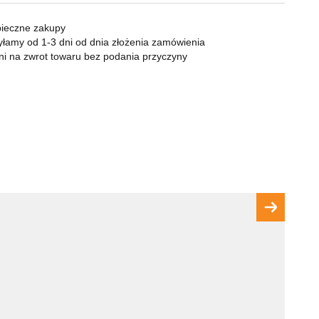
KOMPAN
Zapalniczki
Zapalarki, palniki
ieczne zakupy
Popielniczki
łamy od 1-3 dni od dnia złożenia zamówienia
ni na zwrot towaru bez podania przyczyny
Gaz
Benzyna
Bonga
Shishe