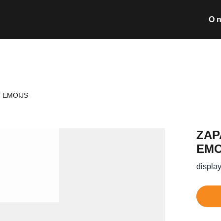
O 
Wyszukiwarka pro
 EMOIJS
Nie posiada
ZAP
EMO
display