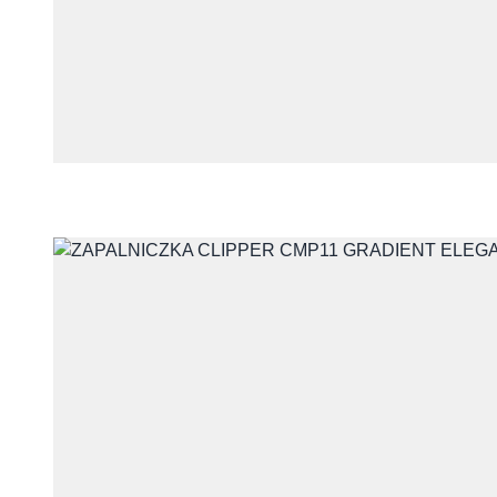
Telefon
Treść
Wyrażam zgodę na przet
z udzieleniem odpowiedzi