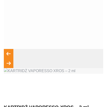
Wyrażam zgodę na przetwarzanie moich danych osobowych
zgodnie z przepisami o ochronie danych osobowych w
związku z udzieleniem odpowiedzi na zapytanie wysłane
przez formularz kontaktowy, tj. przygotowanie dla mnie
Wyślij wiadomość