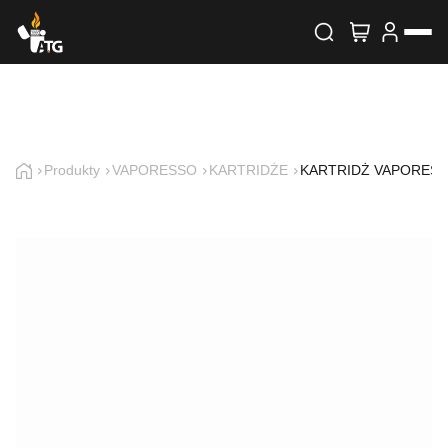
Wyszukiwarka produktów
Skontaktuj się z nami
Imię i nazwisko
Produkty
VAPORESSO
KARTRIDŻE
KARTRIDŻ VAPORESSO
E-mail
Telefon
Treść