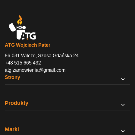
ATG Wojciech Pater
86-031 Wilcze, Szosa Gdańska 24
+48 515 665 432
atg.zamowienia@gmail.com
Strony
O nas
Sklep B2B
Produkty
Kontakt
PODY
Regulamin
Bazy nikotynowe
Polityka prywatności
Marki
Bibułki