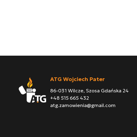
ATG Wojciech Pater
86-031 Wilcze, Szosa Gdańska 24
+48 515 665 432
atg.zamowienia@gmail.com