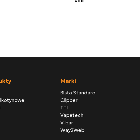
2ml
ukty
Marki
Bista Standard
nikotynowe
Clipper
i
TTI
Vapetech
V-bar
Way2Web