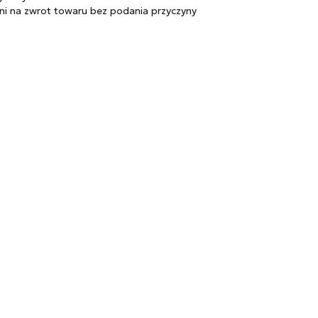
KOMPAN
Zapalniczki
ni na zwrot towaru bez podania przyczyny
Zapalarki, palniki
Popielniczki
Gaz
Benzyna
Bonga
Shishe