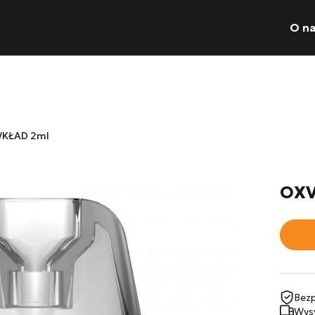
O n
Wyszukiwarka pr
WKŁAD 2ml
Nie posiadas
OXV
Bezp
Wysy