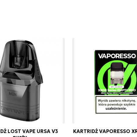
twarzanie moich danych osobowych zgodnie z przepisami o ochro
odpowiedzi na zapytanie wysłane przez formularz kontaktowy, tj. pr
DŻ LOST VAPE URSA V3
KARTRIDŻ VAPORESSO XR