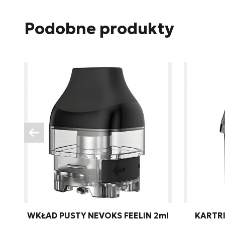
Podobne produkty
Telefon
Treść
Wyrażam zgodę na prze
związku z udzieleniem 
WKŁAD PUSTY NEVOKS FEELIN 2ml
KARTRI