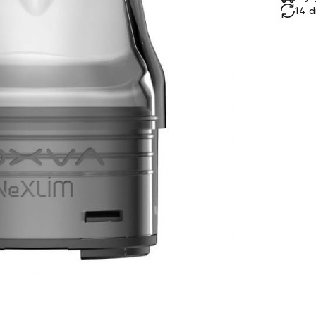
14 d
 z nami