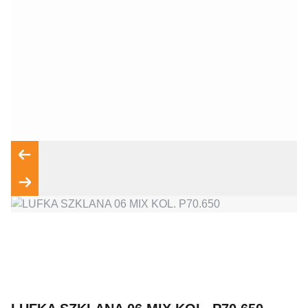
Wyrażam zgodę na przetwarzanie moich danych osobowych
zgodnie z przepisami o ochronie danych osobowych w
związku z udzieleniem odpowiedzi na zapytanie wysłane
przez formularz kontaktowy, tj. przygotowanie dla mnie
Wyślij wiadomość