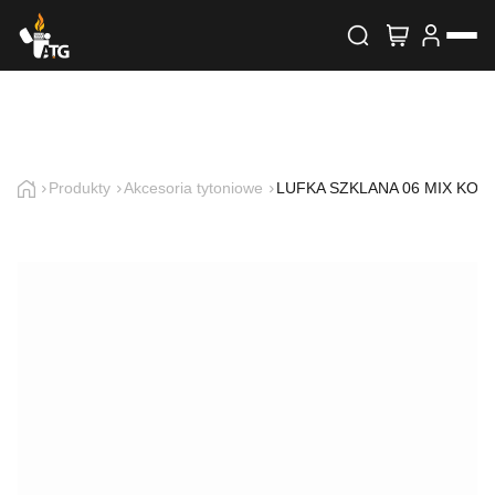
Wyszukiwarka produktów
Skontaktuj się z nami
Imię i nazwisko
Produkty
Akcesoria tytoniowe
LUFKA SZKLANA 06 MIX KOL.
E-mail
Telefon
Treść