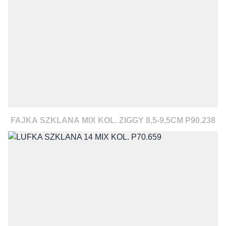
FAJKA SZKLANA MIX KOL. ZIGGY 8,5-9,5CM P90.238