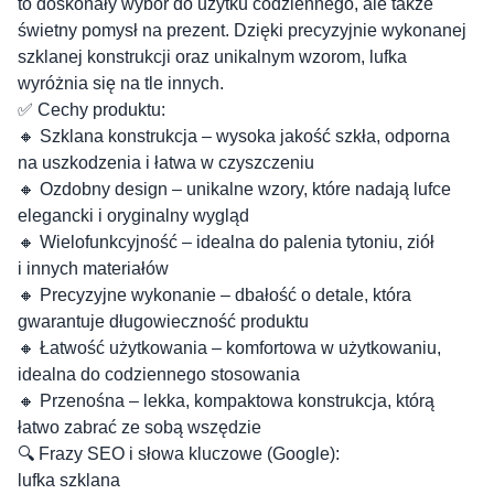
to doskonały wybór do użytku codziennego, ale także
świetny pomysł na prezent. Dzięki precyzyjnie wykonanej
szklanej konstrukcji oraz unikalnym wzorom, lufka
wyróżnia się na tle innych.
✅ Cechy produktu:
🔸 Szklana konstrukcja – wysoka jakość szkła, odporna
na uszkodzenia i łatwa w czyszczeniu
🔸 Ozdobny design – unikalne wzory, które nadają lufce
elegancki i oryginalny wygląd
🔸 Wielofunkcyjność – idealna do palenia tytoniu, ziół
i innych materiałów
🔸 Precyzyjne wykonanie – dbałość o detale, która
gwarantuje długowieczność produktu
🔸 Łatwość użytkowania – komfortowa w użytkowaniu,
idealna do codziennego stosowania
🔸 Przenośna – lekka, kompaktowa konstrukcja, którą
łatwo zabrać ze sobą wszędzie
🔍 Frazy SEO i słowa kluczowe (Google):
lufka szklana