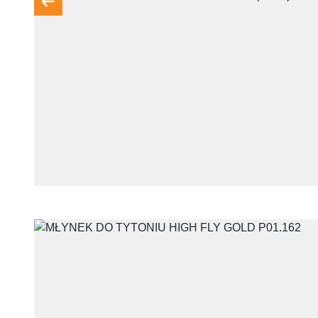
Telefon
Treść
Wyrażam zgodę na przet
z udzieleniem odpowiedzi