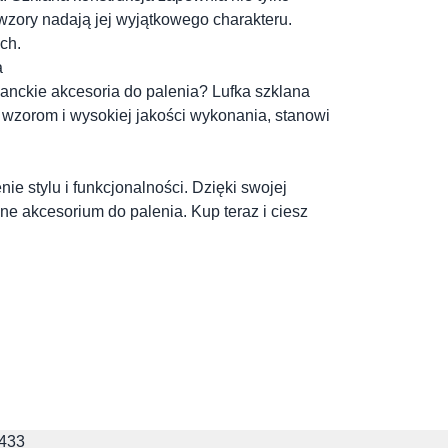
 wzory nadają jej wyjątkowego charakteru.
ch.
a
anckie akcesoria do palenia? Lufka szklana
zorom i wysokiej jakości wykonania, stanowi
ie stylu i funkcjonalności. Dzięki swojej
lne akcesorium do palenia. Kup teraz i ciesz
z nami