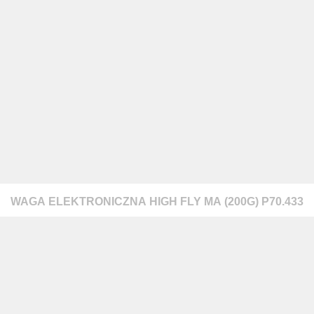
warzanie moich danych osobowych zgodnie z przepisami o ochronie 
 na zapytanie wysłane przez formularz kontaktowy, tj. przygotowanie 
WAGA ELEKTRONICZNA HIGH FLY MA (200G) P70.433