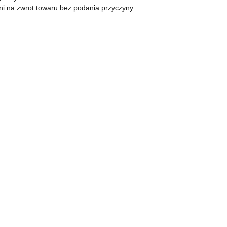
KOMPAN
Zapalniczki
ni na zwrot towaru bez podania przyczyny
Zapalarki, palniki
Popielniczki
Gaz
Benzyna
Bonga
Shishe