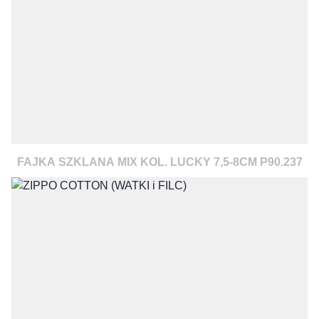
FAJKA SZKLANA MIX KOL. LUCKY 7,5-8CM P90.237