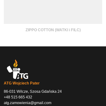
ZIPPO COTTON (WATKI i FILC)
ATG Wojciech Pater
86-031 Wilcze, Szosa Gdańska 24
+48 515 665 432
atg.zamowienia@gmail.com