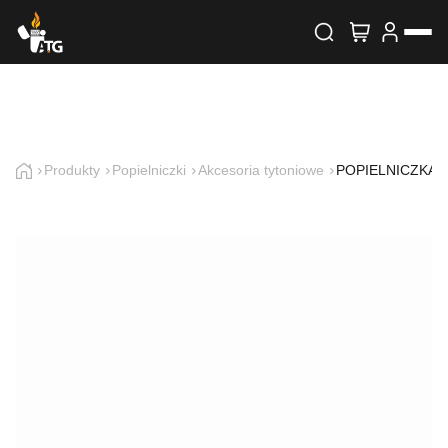
Wyszukiwarka produktów
Skontaktuj się z nami
Imię i nazwisko
Produkty
Popielniczki
Akcesoria tytoniowe
POPIELNICZKA 6
E-mail
Telefon
Treść