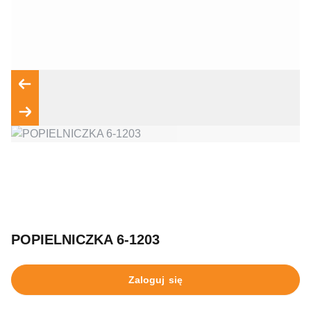
Wyrażam zgodę na przetwarzanie moich danych osobowych
zgodnie z przepisami o ochronie danych osobowych w
związku z udzieleniem odpowiedzi na zapytanie wysłane
przez formularz kontaktowy, tj. przygotowanie dla mnie
Wyślij wiadomość
POPIELNICZKA 6-1203
Zaloguj się