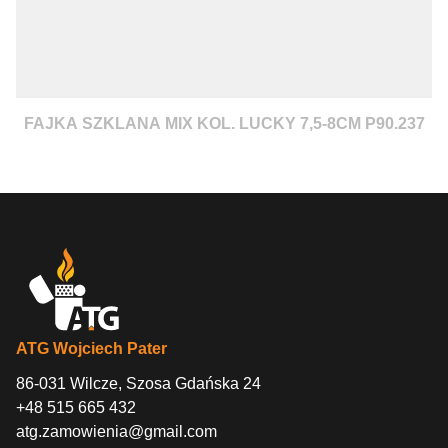
FAJKA SZKLANA MIX KOL. LUCKY 7,5-8CM P90.237
ATG Wojciech Pater
86-031 Wilcze, Szosa Gdańska 24
+48 515 665 432
atg.zamowienia@gmail.com