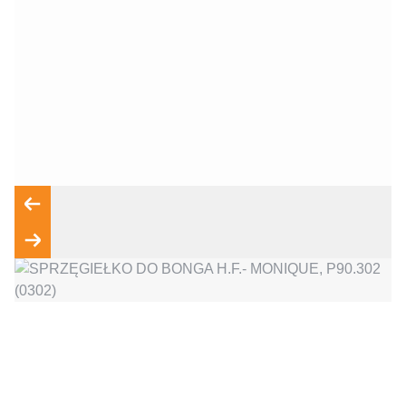
Wyrażam zgodę na przetwarzanie moich danych osobowych
zgodnie z przepisami o ochronie danych osobowych w
związku z udzieleniem odpowiedzi na zapytanie wysłane
przez formularz kontaktowy, tj. przygotowanie dla mnie
Wyślij wiadomość