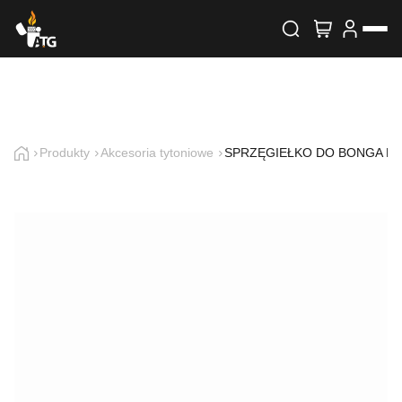
Wyszukiwarka produktów
Skontaktuj się z nami
Imię i nazwisko
Produkty
Akcesoria tytoniowe
SPRZĘGIEŁKO DO BONGA H.F.
E-mail
Telefon
Treść