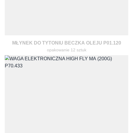
MŁYNEK DO TYTONIU BECZKA OLEJU P01.120
opakowanie 12 sztuk