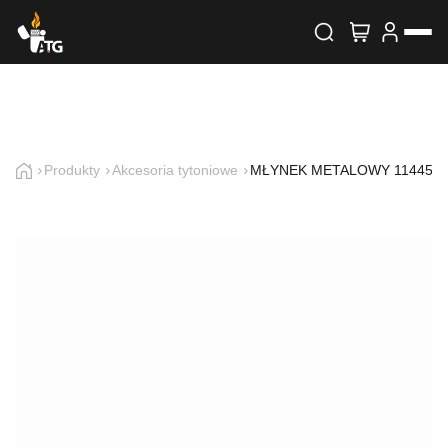
Wyszukiwarka produktów
Skontaktuj się z nami
Imię i nazwisko
Produkty
Akcesoria tytoniowe
MŁYNEK METALOWY 11445
E-mail
Telefon
Treść