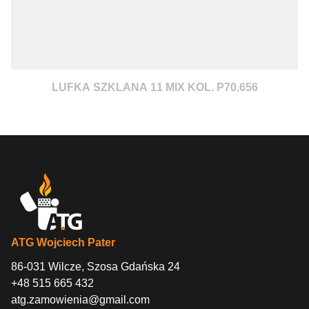
LUFKA SZKLANA 11 MIX KOL. P70.656
ATG Wojciech Pater
86-031 Wilcze, Szosa Gdańska 24
+48 515 665 432
atg.zamowienia@gmail.com