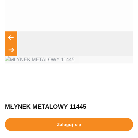
Wyrażam zgodę na przetwarzanie moich danych osobowych
zgodnie z przepisami o ochronie danych osobowych w
związku z udzieleniem odpowiedzi na zapytanie wysłane
przez formularz kontaktowy, tj. przygotowanie dla mnie
Wyślij wiadomość
MŁYNEK METALOWY 11445
Zaloguj się